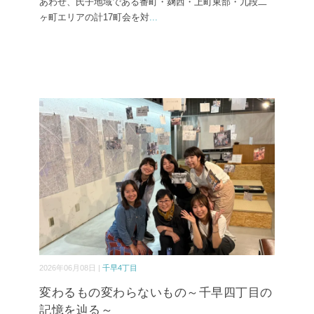
あわせ、氏子地域である番町・麹西・上町東部・九段二
ヶ町エリアの計17町会を対
...
2026年06月08日 |
千早4丁目
変わるもの変わらないもの～千早四丁目の
記憶を辿る～