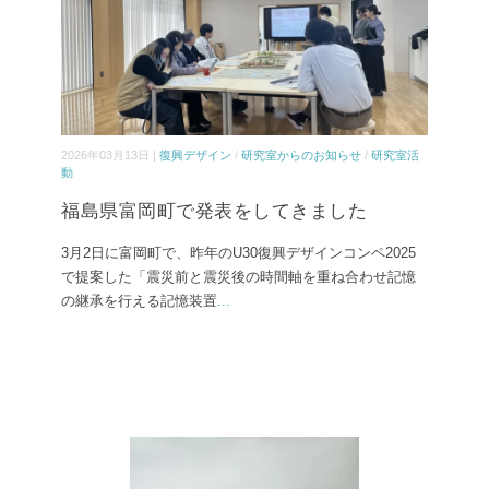
2026年03月13日 |
復興デザイン
/
研究室からのお知らせ
/
研究室活
動
福島県富岡町で発表をしてきました
3月2日に富岡町で、昨年のU30復興デザインコンペ2025
で提案した「震災前と震災後の時間軸を重ね合わせ記憶
の継承を行える記憶装置
...