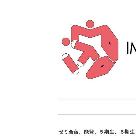
ゼミ合宿、能登、５期生、６期生