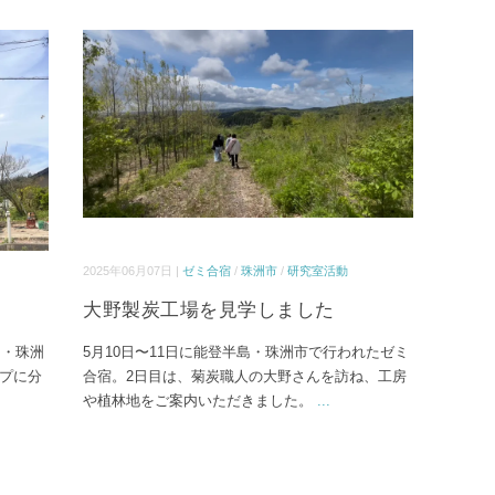
2025年06月07日 |
ゼミ合宿
/
珠洲市
/
研究室活動
大野製炭工場を見学しました
島・珠洲
5月10日〜11日に能登半島・珠洲市で行われたゼミ
プに分
合宿。2日目は、菊炭職人の大野さんを訪ね、工房
や植林地をご案内いただきました。
...