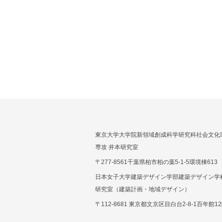
東京大学大学院新領域創成科学研究科社会文化
専攻 井本研究室
〒277-8561千葉県柏市柏の葉5-1-5環境棟613
日本女子大学建築デザイン学部建築デザイン学
研究室（建築計画・地域デザイン）
〒112-8681 東京都文京区目白台2-8-1百年館12