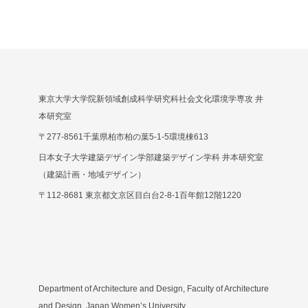
東京大学大学院新領域創成科学研究科社会文化環境学専攻 井
本研究室
〒277-8561千葉県柏市柏の葉5-1-5環境棟613
日本女子大学建築デザイン学部建築デザイン学科 井本研究室
（建築計画・地域デザイン）
〒112-8681 東京都文京区目白台2-8-1百年館12階1220
Department of Architecture and Design, Faculty of Architecture
and Design, Japan Women’s University