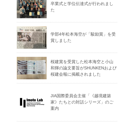
卒業式と学位伝達式が行われまし
た
学部4年松本海空が「駿励賞」を受
賞しました
桜建賞を受賞した松本海空と小山
和輝の論文要旨がSHUNKENおよび
桜建会報に掲載されました
JIA国際委員会主催「《越境建築
家》たちとの対話シリーズ」のご
案内