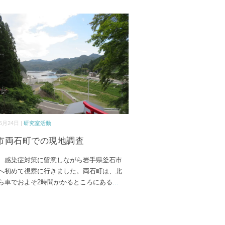
5月24日 |
研究室活動
市両石町での現地調査
、感染症対策に留意しながら岩手県釜石市
へ初めて視察に行きました。両石町は、北
ら車でおよそ2時間かかるところにある
...