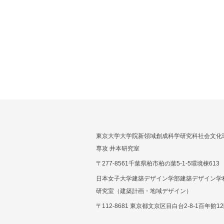
東京大学大学院新領域創成科学研究科社会文化
専攻 井本研究室
〒277-8561千葉県柏市柏の葉5-1-5環境棟613
日本女子大学建築デザイン学部建築デザイン学
研究室（建築計画・地域デザイン）
〒112-8681 東京都文京区目白台2-8-1百年館12