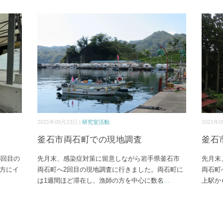
2021年09月23日 |
研究室活動
2021年0
釜石市両石町での現地調査
釜石
3回目の
先月末、感染症対策に留意しながら岩手県釜石市
先月末
方にイ
両石町へ2回目の現地調査に行きました。両石町に
両石町
は1週間ほど滞在し、漁師の方を中心に数名
...
上駅か