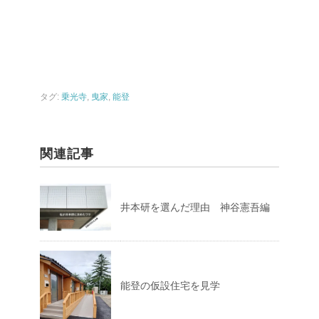
タグ:
乗光寺
,
曳家
,
能登
関連記事
井本研を選んだ理由 神谷憲吾編
能登の仮設住宅を見学