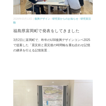
2026年03月13日 |
復興デザイン
/
研究室からのお知らせ
/
研究室活
動
福島県富岡町で発表をしてきました
3月2日に富岡町で、昨年のU30復興デザインコンペ2025
で提案した「震災前と震災後の時間軸を重ね合わせ記憶
の継承を行える記憶装置
...