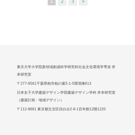
1
2
3
»
東京大学大学院新領域創成科学研究科社会文化環境学専攻 井
本研究室
〒277-8561千葉県柏市柏の葉5-1-5環境棟613
日本女子大学建築デザイン学部建築デザイン学科 井本研究室
（建築計画・地域デザイン）
〒112-8681 東京都文京区目白台2-8-1百年館12階1220