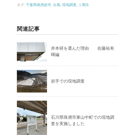
タグ:
千葉県南房総市
,
台風
,
現地調査
,
１期生
関連記事
井本研を選んだ理由 佐藤祐有
暉編
岩手での現地調査
石川県珠洲市東山中町での現地調
査を実施しました