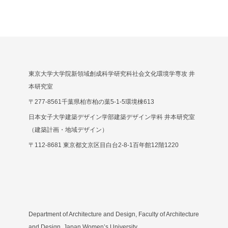
東京大学大学院新領域創成科学研究科社会文化環境学専攻 井
本研究室
〒277-8561千葉県柏市柏の葉5-1-5環境棟613
日本女子大学建築デザイン学部建築デザイン学科 井本研究室
（建築計画・地域デザイン）
〒112-8681 東京都文京区目白台2-8-1百年館12階1220
Department of Architecture and Design, Faculty of Architecture
and Design, Japan Women’s University