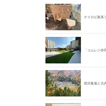
ナイロビ家具
「コムレジ赤
前沢集落と大