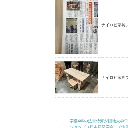
ナイロビ家具
ナイロビ家具
学部4年の法貴伶海が団地大学
ショップ（日本建築学会）で大